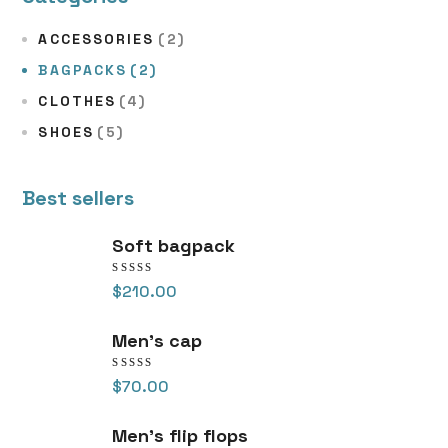
ACCESSORIES
(2)
BAGPACKS
(2)
CLOTHES
(4)
SHOES
(5)
Best sellers
Soft bagpack
Valorado
$
210.00
en
5.00
de 5
Men's cap
Valorado
$
70.00
en
5.00
de 5
Men's flip flops