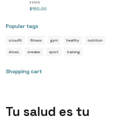
Valorado
$
150.00
en
5.00
de 5
Popular tags
crossfit
fitness
gym
healthy
nutrition
shoes
sneaker
sport
training
Shopping cart
Tu salud es tu